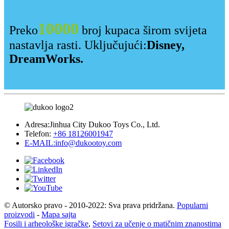
10000
Preko
broj kupaca širom svijeta
nastavlja rasti. Uključujući:
Disney,
DreamWorks.
Adresa:
Jinhua City Dukoo Toys Co., Ltd.
Telefon:
+86 18126001947
E-MAIL:
info@dukootoy.com
© Autorsko pravo - 2010-2022: Sva prava pridržana.
Popularni
proizvodi
-
Mapa sajta
Fosili i arheološke igračke
,
Setovi za učenje o matičnim znanostima