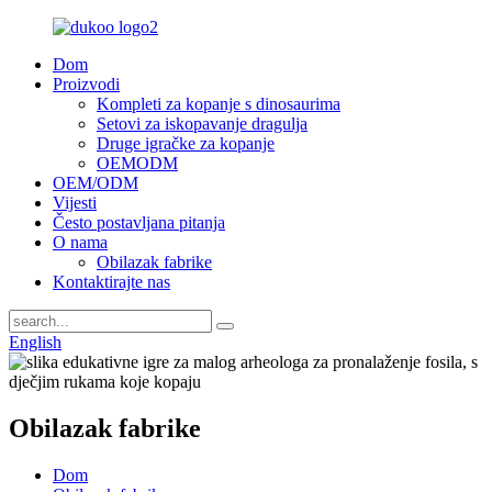
Dom
Proizvodi
Kompleti za kopanje s dinosaurima
Setovi za iskopavanje dragulja
Druge igračke za kopanje
OEMODM
OEM/ODM
Vijesti
Često postavljana pitanja
O nama
Obilazak fabrike
Kontaktirajte nas
English
Obilazak fabrike
Dom